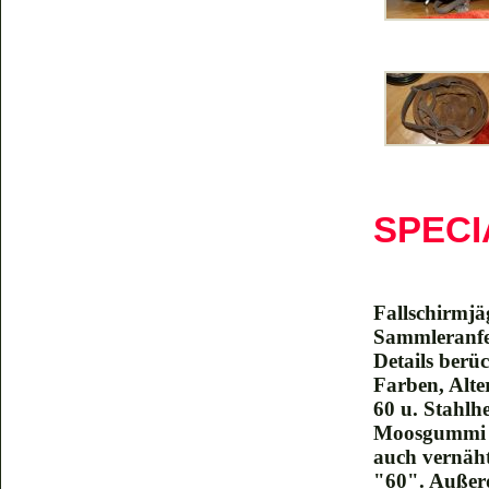
SPECI
Fallschirmjä
Sammleranfer
Details berü
Farben, Alte
60 u. Stahlh
Moosgummi ge
auch vernäht
"60". Außerd