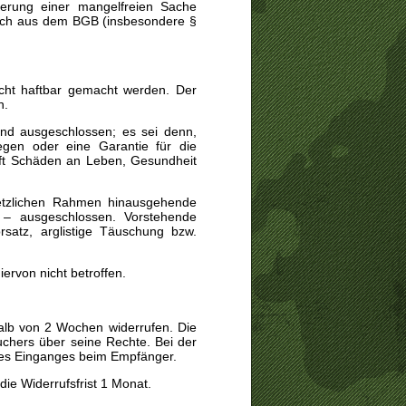
ferung einer mangelfreien Sache
ich aus dem BGB (insbesondere §
icht haftbar gemacht werden. Der
h.
d ausgeschlossen; es sei denn,
egen oder eine Garantie für die
ft Schäden an Leben, Gesundheit
setzlichen Rahmen hinausgehende
 – ausgeschlossen. Vorstehende
rsatz, arglistige Täuschung bzw.
rvon nicht betroffen.
alb von 2 Wochen widerrufen. Die
uchers über seine Rechte. Bei der
hres Einganges beim Empfänger.
die Widerrufsfrist 1 Monat.