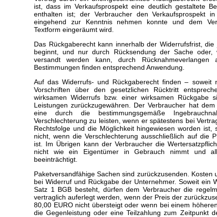
ist, dass im Verkaufsprospekt eine deutlich gestaltete 
enthalten ist; der Verbraucher den Verkaufsprospekt 
eingehend zur Kenntnis nehmen konnte und dem Ver
Textform eingeräumt wird.
Das Rückgaberecht kann innerhalb der Widerrufsfrist, die 
beginnt, und nur durch Rücksendung der Sache oder, 
versandt werden kann, durch Rücknahmeverlangen 
Bestimmungen finden entsprechend Anwendung.
Auf das Widerrufs- und Rückgaberecht finden – soweit ni
Vorschriften über den gesetzlichen Rücktritt entspre
wirksamen Widerrufs bzw. einer wirksamen Rückgabe si
Leistungen zurückzugewähren. Der Verbraucher hat dem "
eine durch die bestimmungsgemäße Ingebrauchn
Verschlechterung zu leisten, wenn er spätestens bei Vertra
Rechtsfolge und die Möglichkeit hingewiesen worden ist, s
nicht, wenn die Verschlechterung ausschließlich auf die
ist. Im Übrigen kann der Verbraucher die Wertersatzpfli
nicht wie ein Eigentümer in Gebrauch nimmt und all
beeinträchtigt.
Paketversandfähige Sachen sind zurückzusenden. Kosten 
bei Widerruf und Rückgabe der Unternehmer. Soweit ein W
Satz 1 BGB besteht, dürfen dem Verbraucher die regel
vertraglich auferlegt werden, wenn der Preis der zurückz
80,00 EURO nicht übersteigt oder wenn bei einem höheren
die Gegenleistung oder eine Teilzahlung zum Zeitpunkt 