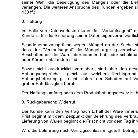
seiner Wahl die Beseitigung des Mangels oder die Lie
verlangen. Die weiteren Ansprüche des Kunden ergeben s
439 ff.).
8. Haftung
Im Falle von Datenverlusten kann der "Verkaufsagent" n
Kunde ist für die Sicherung seiner Daten eigenverantwortlic
Schadenersatzansprüche wegen Mängel an der Sache sin
dass der "Verkaufsagent" die Mängel arglistig verschwi
Beschaffenheit der Ware übernommen hat, oder schuldha
oder Körper entstanden sind.
Soweit nicht ausdrücklich vereinbart, sind über den ge
Haftungsansprüche
-
gleich aus welchem Rechtsgrund
Haftungsbefreiung gilt nicht, sofern der Schaden auf Vo
grober Fahrlässigkeit beruht.
Der Haftungsumfang nach dem Produkthaftungsgesetz ist hie
9. Rückgaberecht; Widerruf
Der Kunde kann den Vertrag nach Erhalt der Ware innerh
Frist beginnt mit dem Zeitpunkt der Belehrung des Verbra
Lieferung von Waren beginnt die Frist nicht vor dem Tag i
Wird die Belehrung nach Vertragsschluss mitgeteilt, beträgt 