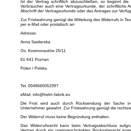
Ist der Vertrag schriftlich abzuschließen, so beginnt die
Verbraucher auch eine Vertragsurkunde, der schriftliche 
Abschrift der Vertragsurkunde oder des Antrages zur Verfüg
Zur Fristwahrung genügt die Mitteilung des Widerrufs in Te
per e-Mail oder postalisch an:
Adresse:
Anna Swiderska
Os. Kosmonautów 25/11
61-641 Poznan
Polen / Polska
Tel. 0048665052997
eMail: info@helm-fabrik.eu
Die Frist wird auch durch Rücksendung der Sache 
Unternehmer gewahrt. Zur Fristwahrung genügt die rechtze
Der Widerruf muss keine Begründung enthalten.
Das Widerrufsrecht kann beim Vertragsabschluss aufgr
Vertrag durch ein uneingeschränktes Rückgaberecht erset