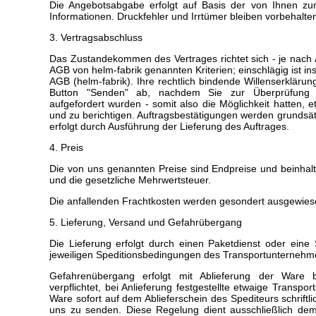
Die Angebotsabgabe erfolgt auf Basis der von Ihnen zur
Informationen. Druckfehler und Irrtümer bleiben vorbehalte
3. Vertragsabschluss
Das Zustandekommen des Vertrages richtet sich - je nach
AGB von helm-fabrik genannten Kriterien; einschlägig ist in
AGB (helm-fabrik). Ihre rechtlich bindende Willenserkläru
Button "Senden" ab, nachdem Sie zur Überprüfung 
aufgefordert wurden - somit also die Möglichkeit hatten, 
und zu berichtigen. Auftragsbestätigungen werden grundsätzl
erfolgt durch Ausführung der Lieferung des Auftrages.
4. Preis
Die von uns genannten Preise sind Endpreise und beinhal
und die gesetzliche Mehrwertsteuer.
Die anfallenden Frachtkosten werden gesondert ausgewies
5. Lieferung, Versand und Gefahrübergang
Die Lieferung erfolgt durch einen Paketdienst oder eine
jeweiligen Speditionsbedingungen des Transportunternehme
Gefahrenübergang erfolgt mit Ablieferung der Ware 
verpflichtet, bei Anlieferung festgestellte etwaige Trans
Ware sofort auf dem Ablieferschein des Spediteurs schrift
uns zu senden. Diese Regelung dient ausschließlich de