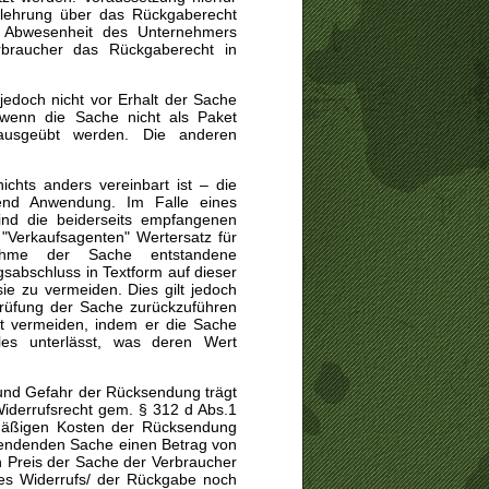
Belehrung über das Rückgaberecht
in Abwesenheit des Unternehmers
braucher das Rückgaberecht in
jedoch nicht vor Erhalt der Sache
wenn die Sache nicht als Paket
ausgeübt werden. Die anderen
chts anders vereinbart ist – die
chend Anwendung. Im Falle eines
nd die beiderseits empfangenen
Verkaufsagenten" Wertersatz für
ahme der Sache entstandene
gsabschluss in Textform
auf dieser
ie zu vermeiden. Dies gilt jedoch
 Prüfung der Sache zurückzuführen
cht vermeiden, indem er die Sache
es unterlässt, was deren Wert
und Gefahr der Rücksendung trägt
iderrufsrecht gem. § 312 d Abs.1
mäßigen Kosten der Rücksendung
usendenden Sache einen Betrag von
 Preis der Sache der Verbraucher
des Widerrufs/ der Rückgabe noch